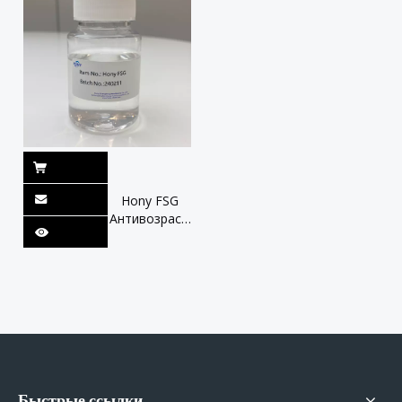
масло для
снятия
макияжа,
хорошее
эмульгирование
Hony FSG
Антивозрастной
Восстанавливающий
Барьер
Против
морщин
Увлажняющий
Антиоксидантный
Быстрые ссылки