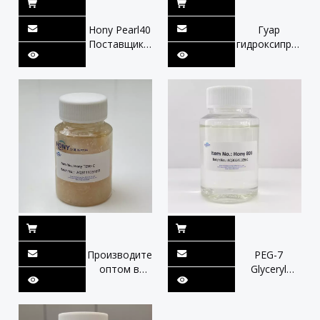
Hony Pearl40
Гуар
Поставщик -
гидроксипропил
оптом |
Хлорид
Обеспечить
Производитель
блеск и
оптом Китай
блеск ， как
Hony C-14S
разряжающий
CAS 65497-
，
29-2
стабилизатор
и
утолщающий
агент
Производитель
PEG-7
оптом в
Glyceryl
Кита
Cocoate
Водорастворим
очищающее