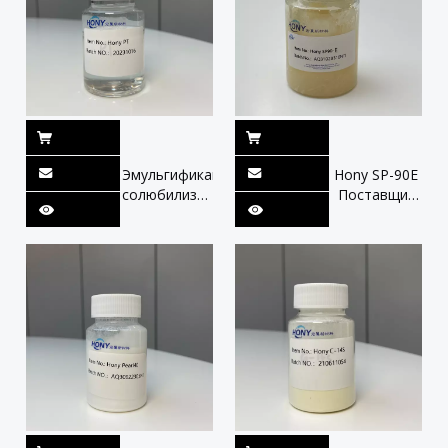
Эмульгификация,
Hony SP-90E
солюбилизация
Поставщик
и смазка
оптом
агента -
Китай:
поставщик
мягкость,
Китая,
биоразлагаемос
оптом Hony
и
Pt для
совместимость
личной
ухода и
лосьона
продуктов