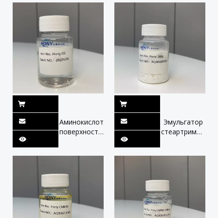
калия кокоил
мягкий
глицинат
промыв
минимальная
соль
Аминокислотные
Эмульгатор
поверхностно-
стеартримония
активные
метосульфат
вещества
30%
Динатрий
катионное
Кокоил
поверхностно-
Глутамт
активное
Чрезвычайно
вещество
приятное
антистатический
увлажнение.
кондиционер