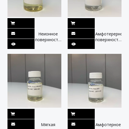
для волос
Неионное
Амфотерерное
поверхностно-
поверхностно
активное
-активное
вещество
вещество
Кокоамид
кокамидопропил
метил МЭА
бетаин и
371967-76-3
хлорид
натрия и
бензоат
натрия.
Мягкая
Амфотерное