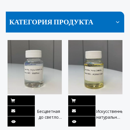
КАТЕГОРИЯ ПРОДУКТА
Бесцветная
Искусственный
до светло
натуральный
-желтого
катанионный
жидкого
амфотерический