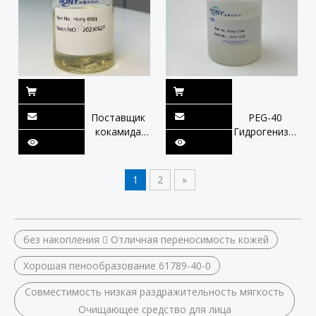
Моющее
для волос
средство для
чувствительной
кожи
Аминокислотные
поверхностно-
активные
вещества
Поставщик
PEG-40
кокамида
Гидрогенизиров
DEA China
производитель
Hony 6501
касторового
для шампуня
масла
1
2
»
и моющих
Оптовик
средств
Китай Hony
CO40 CAS
61788-85-0
без накопления  Отличная переносимость кожей
Хорошая пенообразование 61789-40-0
Совместимость низкая раздражительность мягкость
Очищающее средство для лица