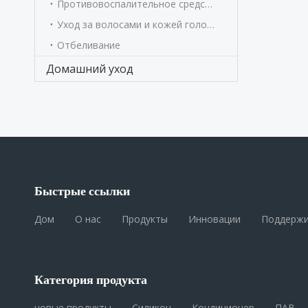
Противовоспалительное средство
Уход за волосами и кожей головы
Отбеливание
Домашний уход
Быстрые ссылки
Дом
|
О нас
|
Продукты
|
Инновации
|
Поддержи
Категория продукта
новые продукты
|
Силикон
|
Кондиционер
|
ПАВ
|