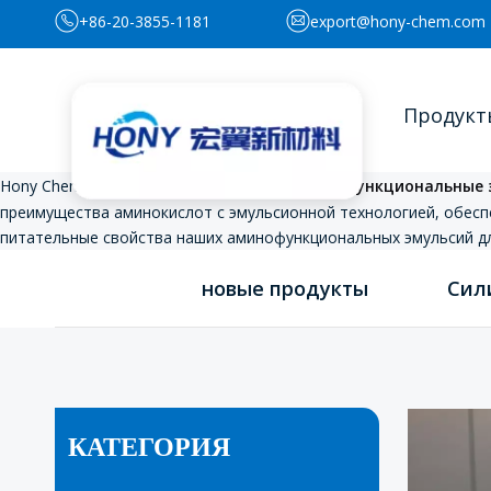
+86-20-3855-1181
export@hony-chem.com
Продукт
Hony Chem предлагает премиум-класс
аминофункциональные 
преимущества аминокислот с эмульсионной технологией, обес
питательные свойства наших аминофункциональных эмульсий дл
новые продукты
Сил
КАТЕГОРИЯ