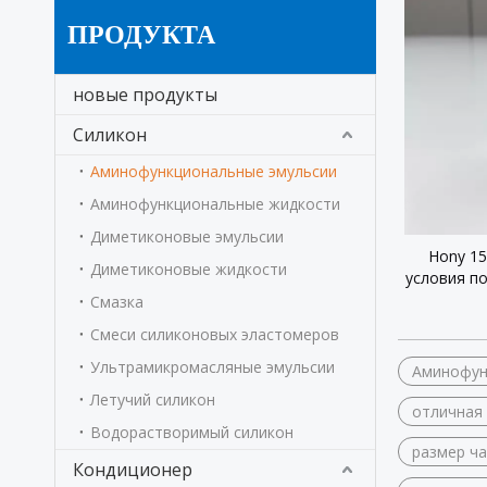
ПРОДУКТА
новые продукты
Силикон
Аминофункциональные эмульсии
Аминофункциональные жидкости
Диметиконовые эмульсии
Hony 15
Диметиконовые жидкости
условия п
комбинац
Смазка
Смеси силиконовых эластомеров
Ультрамикромасляные эмульсии
Аминофун
Летучий силикон
отличная 
Водорастворимый силикон
размер ча
Кондиционер