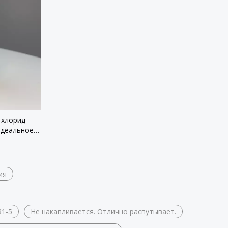
 хлорид
Идеальное
адкости
ие
ия
81-5
Не накапливается. Отлично распутывает.