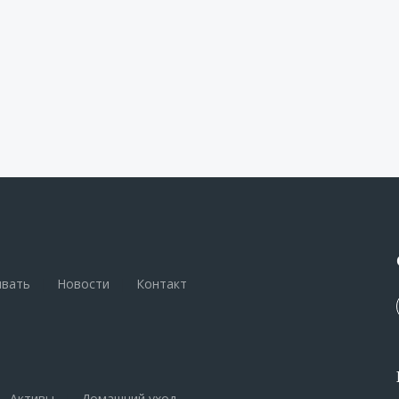
вать
|
Новости
|
Контакт
Активы
|
Домашний уход