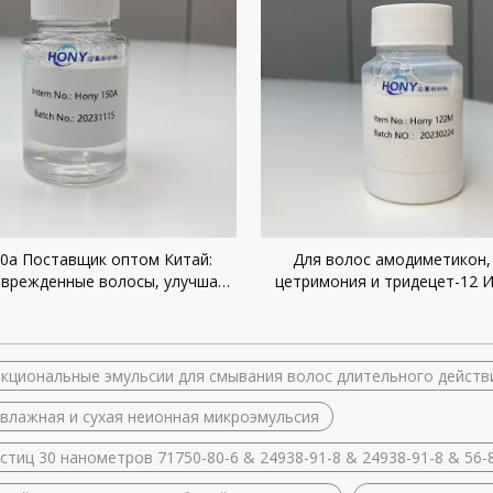
0a Поставщик оптом Китай:
Для волос амодиметикон,
оврежденные волосы, улучшает
цетримония и тридецет-12 
ию для прозрачных шампуней
сочетание мягкости и гл
Длительное смыван
кциональные эмульсии для смывания волос длительного действ
влажная и сухая неионная микроэмульсия
стиц 30 нанометров 71750-80-6 & 24938-91-8 & 24938-91-8 & 56-