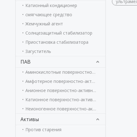
ультрамел
Катионный кондиционер
смягчающее средство
Жемчужный агент
Солнцезащитный стабилизатор
Приостановка стабилизатора
Загуститель
ПАВ
Аминокислотные поверхностно-активные вещества
Амфотерное поверхностно-активное вещество
Анионное поверхностно-активное вещество
Катионное поверхностно-активное вещество
Неионогенное поверхностно-активное вещество
Активы
Против старения