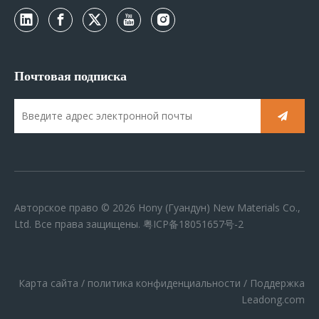
Почтовая подписка
Авторское право ©
2026
Hony (Гуандун) New Materials Co.,
Ltd. Все права защищены.
粤ICP备18051657号-2
Карта сайта
/
политика конфиденциальности
/ Поддержка
Leadong.com